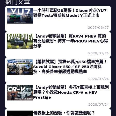
熱門文章
一小時訂單破28萬張！Xiaomi小米YU7
對標Tesla特斯拉Model Y正式上市
2025/06/27
【Andy老爹試駕】買RAV4 PHEV 真的
有比油電省? 持有一年PRIUS PHEV心得
分享
2026/07/24
【編輯試駕】預算16萬元250檔車推薦！
Suzuki Gixxer 250／SF 250油冷科
技、高妥善率兼顧通勤與熱血
2026/07/24
【Andy老爹試駕】多花7萬直接上頂規划
算嗎？小改款Honda CR-V e:HEV
Prestige
2026/07/24
儀表板上的燈號，你認識幾個呢？