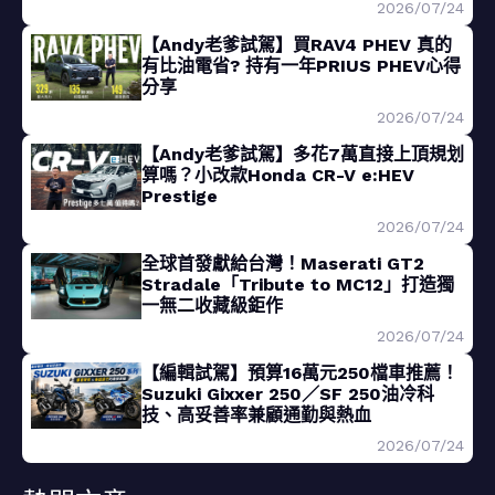
2026/07/24
【Andy老爹試駕】買RAV4 PHEV 真的
有比油電省? 持有一年PRIUS PHEV心得
分享
2026/07/24
【Andy老爹試駕】多花7萬直接上頂規划
算嗎？小改款Honda CR-V e:HEV
Prestige
2026/07/24
全球首發獻給台灣！Maserati GT2
Stradale「Tribute to MC12」打造獨
一無二收藏級鉅作
2026/07/24
【編輯試駕】預算16萬元250檔車推薦！
Suzuki Gixxer 250／SF 250油冷科
技、高妥善率兼顧通勤與熱血
2026/07/24