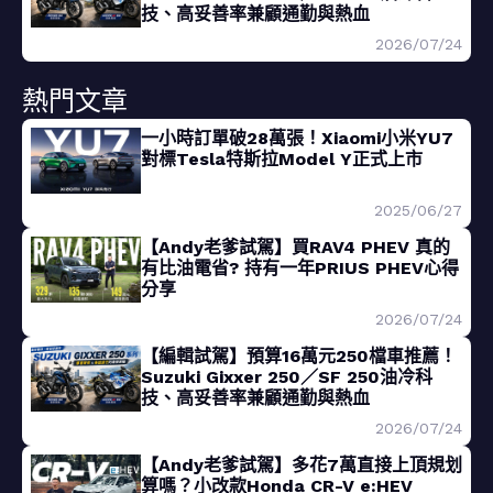
技、高妥善率兼顧通勤與熱血
2026/07/24
熱門文章
一小時訂單破28萬張！Xiaomi小米YU7
對標Tesla特斯拉Model Y正式上市
2025/06/27
【Andy老爹試駕】買RAV4 PHEV 真的
有比油電省? 持有一年PRIUS PHEV心得
分享
2026/07/24
【編輯試駕】預算16萬元250檔車推薦！
Suzuki Gixxer 250／SF 250油冷科
技、高妥善率兼顧通勤與熱血
2026/07/24
【Andy老爹試駕】多花7萬直接上頂規划
算嗎？小改款Honda CR-V e:HEV