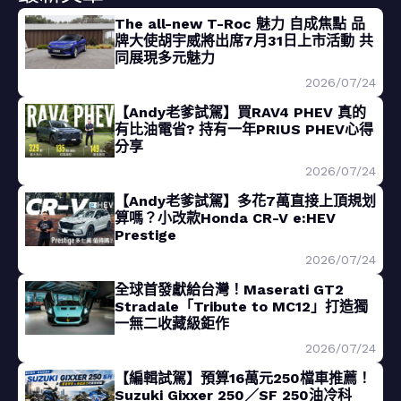
The all-new T-Roc 魅力 自成焦點 品
牌大使胡宇威將出席7月31日上市活動 共
同展現多元魅力
2026/07/24
【Andy老爹試駕】買RAV4 PHEV 真的
有比油電省? 持有一年PRIUS PHEV心得
分享
2026/07/24
【Andy老爹試駕】多花7萬直接上頂規划
算嗎？小改款Honda CR-V e:HEV
Prestige
2026/07/24
全球首發獻給台灣！Maserati GT2
Stradale「Tribute to MC12」打造獨
一無二收藏級鉅作
2026/07/24
【編輯試駕】預算16萬元250檔車推薦！
Suzuki Gixxer 250／SF 250油冷科