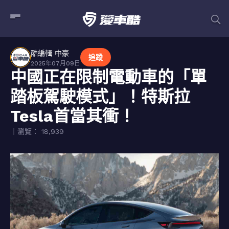
酷編輯 中豪
追蹤
2025年07月09日
中國正在限制電動車的「單
踏板駕駛模式」！特斯拉
Tesla首當其衝！
｜瀏覽： 18,939