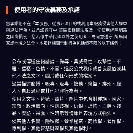
使用者的守法義務及承諾
您承諾絕不在「本服務」從事非法目的或利用本服務侵害他人權益
與違法行為，並承諾遵守中 華民國相關法規及一切使用網際網路
之國際慣例。您若係中華民國以外之使用者，需同意遵守 所屬國
家或地域之法令。本服務相關禁制行為包括但不限於以下條例：
公布或傳送任何誹謗、侮辱、具威脅性、攻擊性、不
雅、猥褻、色情、不實、違反公共秩序或善良風俗或其
他不法之文字、圖片或任何形式的檔案。
過當描述賭博、吸毒、販毒、搶劫、竊盜、綁架、殺
人、自殺過程或其他犯罪行為者。
使用之文字、符號、照片、圖片中包含對種族、國家、
宗教、政治取向、性別歧視、仇恨、恐怖、血腥、殘
暴、變態、裸露、性暗示等情節且表現方式強烈。
侵害他人名譽、隱私權、營業秘密、商標權、著作權、
專利權、其他智慧財產權及其他權利。